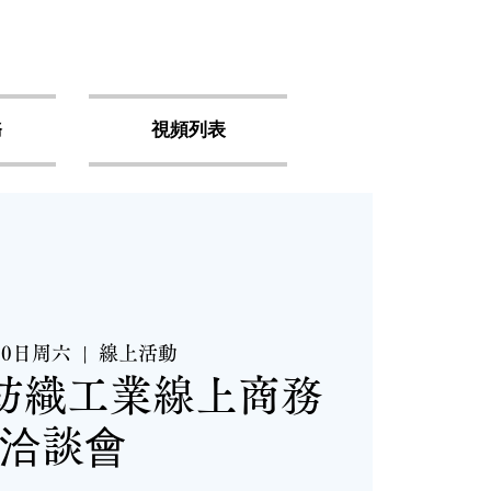
務
視頻列表
20日周六
  |  
線上活動
中紡織工業線上商務
洽談會